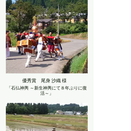
優秀賞 尾身 沙織 様
「石仏神輿 ～新生神輿にて８年ぶりに復
活～」