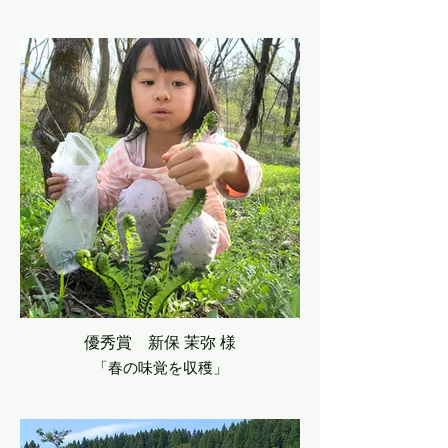
優秀賞 新保 茉弥 様
「春の味覚を収穫」