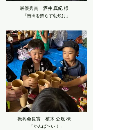
最優秀賞 酒井 真紀 様
「吉田を照らす朝焼け」
振興会長賞 植木 公規 様
「かんぱ〜い！」