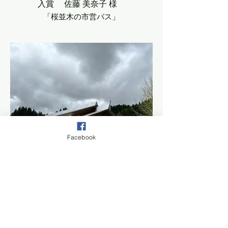
入賞 佐藤 美奈子 様
「桜並木の市営バス」
Facebook
入賞 原 拓矢 様
「春。美術館も目を覚ます」